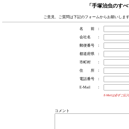
「手塚治虫のすべ
ご意見、ご質問は下記のフォームからお願いします
名 前
：
会社名
：
郵便番号
：
都道府県
：
市町村
：
住 所
：
電話番号
：
E-Mail
：
E-Mailは必ずご
コメント