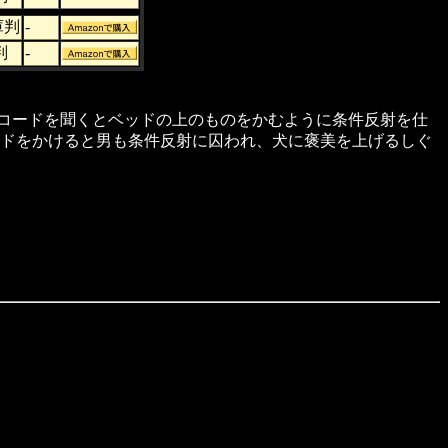
庫判
-
判
-
レコードを聞くとベッドの上のものをかむように条件反射を仕
ードをかけると男も条件反射に囚われ、犬に褒美を上げるしぐ