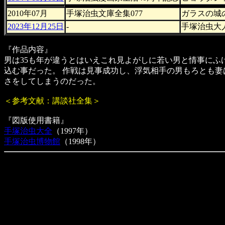
2010年07月
手塚治虫文庫全集077
ガラスの城
2023年12月25日
-
手塚治虫大
『作品内容』
男は35も年が違うとはいえこれ見よがしに若い男と情事にふ
込む事だった。 作戦は見事成功し、浮気相手の男もろとも妻
さをしてしまうのだった。
＜参考文献：講談社全集＞
『図版使用書籍』
手塚治虫大全
（1997年）
手塚治虫博物館
（1998年）