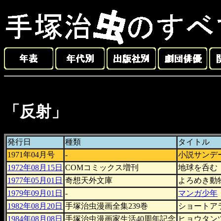
「反射」
発行日
種類
タイトル
1971年04月号
-
小説サンデ
1972年08月15日
COMコミックス増刊
地球を呑む
1977年05月01日
奇想天外文庫
よろめき動
1979年09月01日
-
マンガ少年
1982年08月20日
手塚治虫漫画全集239巻
ショートア
1984年08月08日
手塚治虫漫画家生活40周年記念
ヒョウタンツ