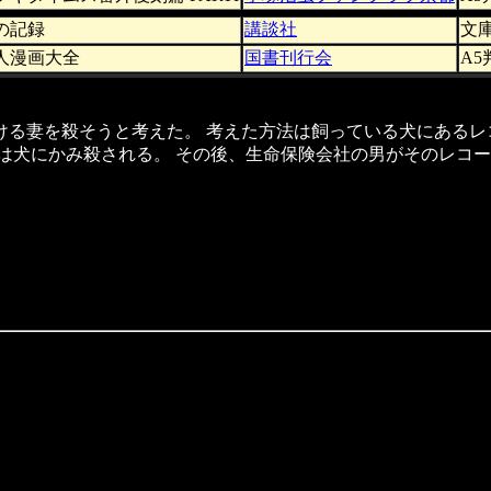
の記録
講談社
文
人漫画大全
国書刊行会
A5
ける妻を殺そうと考えた。 考えた方法は飼っている犬にある
は犬にかみ殺される。 その後、生命保険会社の男がそのレコ