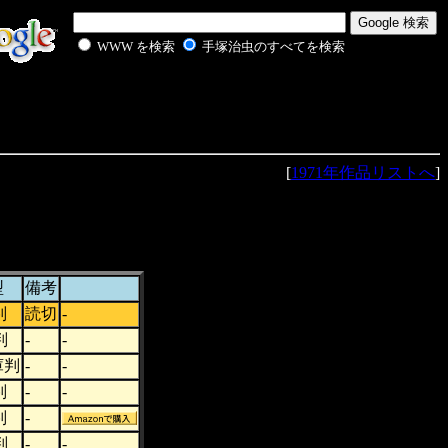
WWW を検索
手塚治虫のすべてを検索
[
1971年作品リストへ
]
型
備考
判
読切
-
判
-
-
庫判
-
-
判
-
-
判
-
判
-
-