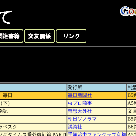
発行所
判
ー毎日
毎日新聞社
B5
（下）
虫プロ商事
A5
物記
奇想天外社
文
朝日ソノラマ
B5
ラベスク
講談社
B6
ギタイムス番外復刻篇 PARTI
手塚治虫ファンクラブ京都
A5