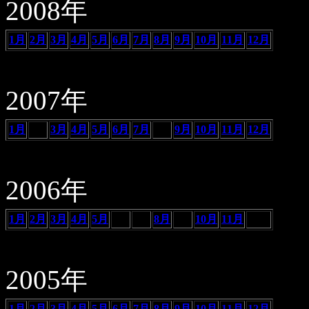
2008年
1月
2月
3月
4月
5月
6月
7月
8月
9月
10月
11月
12月
2007年
1月
2月
3月
4月
5月
6月
7月
8月
9月
10月
11月
12月
2006年
1月
2月
3月
4月
5月
6月
7月
8月
9月
10月
11月
12月
2005年
1月
2月
3月
4月
5月
6月
7月
8月
9月
10月
11月
12月