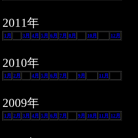
2011年
1月
2月
3月
4月
5月
6月
7月
8月
9月
10月
11月
12月
2010年
1月
2月
3月
4月
5月
6月
7月
8月
9月
10月
11月
12月
2009年
1月
2月
3月
4月
5月
6月
7月
8月
9月
10月
11月
12月