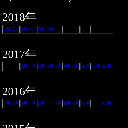
2018年
1月
2月
3月
4月
5月
6月
7月
8月
9月
10月
11月
12月
2017年
1月
2月
3月
4月
5月
6月
7月
8月
9月
10月
11月
12月
2016年
1月
2月
3月
4月
5月
6月
7月
8月
9月
10月
11月
12月