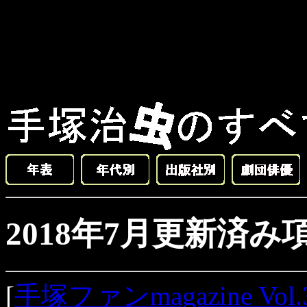
2018年7月更新済み
[
手塚ファンmagazine Vol.