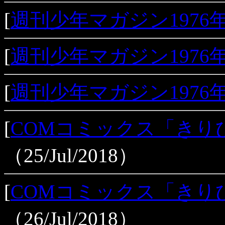
[
週刊少年マガジン1976年
[
週刊少年マガジン1976年
[
週刊少年マガジン1976年
[
COMコミックス「きり
（25/Jul/2018）
[
COMコミックス「きり
（26/Jul/2018）